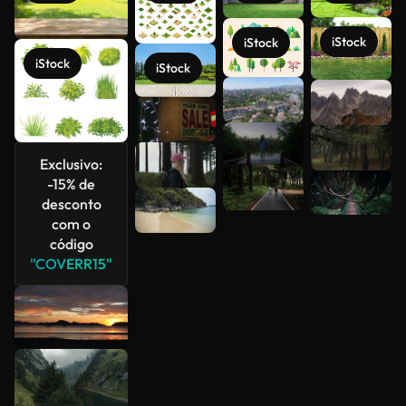
iStock
iStock
iStock
iStock
Veja mais
Exclusivo:
-15% de
desconto
com o
código
"COVERR15"