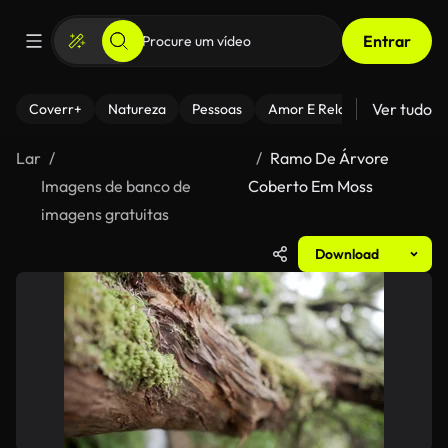
Entrar
Ver tudo
Coverr+
Natureza
Pessoas
Amor E Relacionamentos
Lar
Ramo De Árvore
Imagens de banco de
Coberto Em Moss
imagens gratuitas
Download