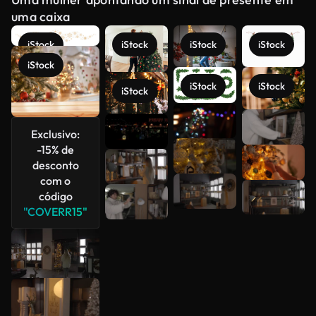
uma caixa
iStock
iStock
iStock
iStock
iStock
iStock
iStock
iStock
Veja mais
Exclusivo:
-15% de
desconto
com o
código
"COVERR15"