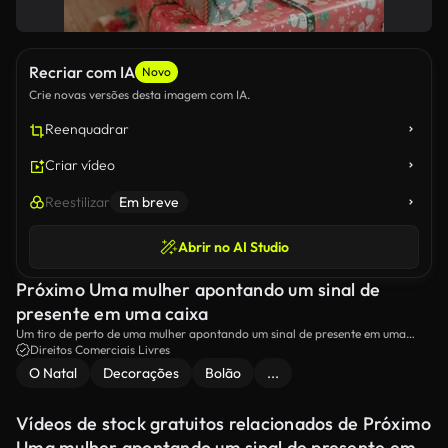
Recriar com IA
Novo
Crie novas versões desta imagem com IA.
Reenquadrar
Criar vídeo
Reestilizar
Em breve
Abrir no AI Studio
Próximo Uma mulher apontando um sinal de
presente em uma caixa
Um tiro de perto de uma mulher apontando um sinal de presente em uma
caixa embrulhada.
Direitos Comerciais Livres
O Natal
Decorações
Bolão
...
Vídeos de stock gratuitos relacionados de Próximo
Uma mulher apontando um sinal de presente em