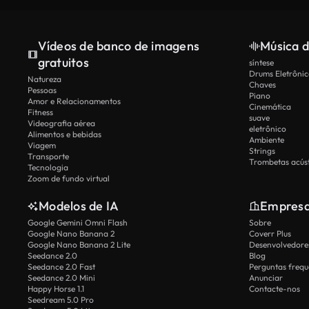
Vídeos de banco de imagens
Música d
gratuitos
síntese
Drums Eletrônic
Natureza
Chaves
Pessoas
Piano
Amor e Relacionamentos
Cinemática
Fitness
suave
Videografia aérea
eletrônico
Alimentos e bebidas
Ambiente
Viagem
Strings
Transporte
Trombetas acúst
Tecnologia
Zoom de fundo virtual
Modelos de IA
Empres
Google Gemini Omni Flash
Sobre
Google Nano Banana 2
Coverr Plus
Google Nano Banana 2 Lite
Desenvolvedores
Seedance 2.0
Blog
Seedance 2.0 Fast
Perguntas frequ
Seedance 2.0 Mini
Anunciar
Happy Horse 1.1
Contacte-nos
Seedream 5.0 Pro