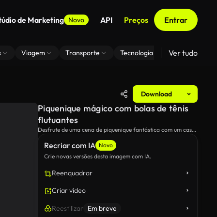
túdio de Marketing
API
Preços
Entrar
Novo
Ver tudo
s
Viagem
Transporte
Tecnologia
Zoom De Fundo
Download
Piquenique mágico com bolas de tênis
flutuantes
Desfrute de uma cena de piquenique fantástica com um casal
cercado por bolas de tênis flutuantes, em frente a uma
Recriar com IA
paisagem exuberante.Este momento encantador captura a
Novo
alegria e a criatividade em um cenário exterior sereno.
Crie novas versões desta imagem com IA.
Reenquadrar
Criar vídeo
Reestilizar
Em breve