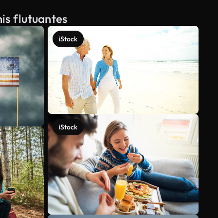
is flutuantes
iStock
iStock