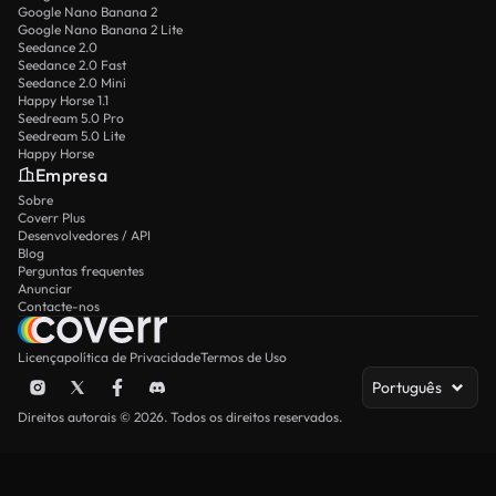
Google Nano Banana 2
Google Nano Banana 2 Lite
Seedance 2.0
Seedance 2.0 Fast
Seedance 2.0 Mini
Happy Horse 1.1
Seedream 5.0 Pro
Seedream 5.0 Lite
Happy Horse
Empresa
Sobre
Coverr Plus
Desenvolvedores / API
Blog
Perguntas frequentes
Anunciar
Contacte-nos
Licença
política de Privacidade
Termos de Uso
Português
Direitos autorais © 2026. Todos os direitos reservados.