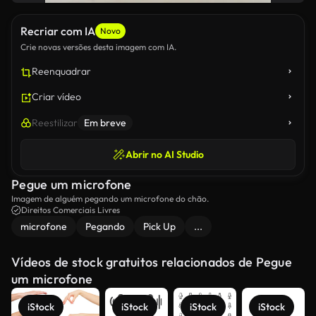
Recriar com IA
Novo
Crie novas versões desta imagem com IA.
Reenquadrar
Criar vídeo
Reestilizar
Em breve
Abrir no AI Studio
Pegue um microfone
Imagem de alguém pegando um microfone do chão.
Direitos Comerciais Livres
microfone
Pegando
Pick Up
...
Vídeos de stock gratuitos relacionados de Pegue
um microfone
iStock
iStock
iStock
iStock