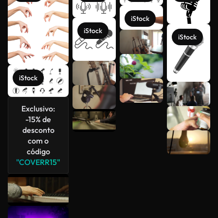
iStock
iStock
iStock
iStock
Exclusivo:
Veja mais
-15% de
desconto
com o
código
"COVERR15"