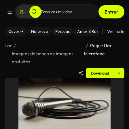
Entrar
Ver tudo
Coverr+
Natureza
Pessoas
Amor E Relacionamentos
Lar
Pegue Um
Imagens de banco de imagens
Microfone
gratuitas
Download