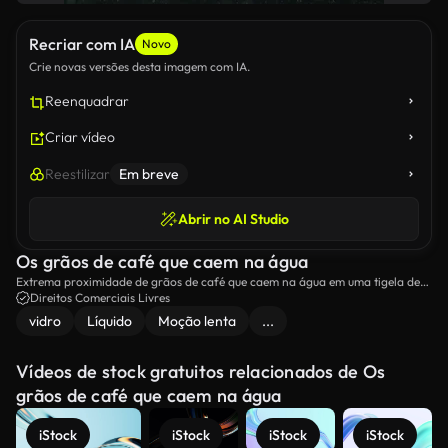
Recriar com IA
Novo
Crie novas versões desta imagem com IA.
Reenquadrar
Criar vídeo
Reestilizar
Em breve
Abrir no AI Studio
Os grãos de café que caem na água
Extrema proximidade de grãos de café que caem na água em uma tigela de
vidro transparente.
Direitos Comerciais Livres
vidro
Líquido
Moção lenta
...
Vídeos de stock gratuitos relacionados de Os
grãos de café que caem na água
iStock
iStock
iStock
iStock