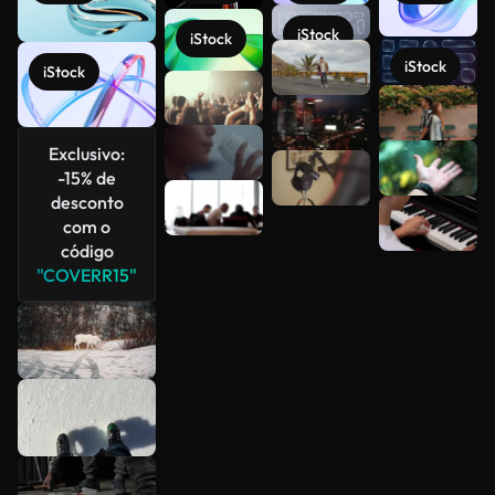
iStock
iStock
iStock
iStock
Veja mais
Exclusivo:
-15% de
desconto
com o
código
"COVERR15"