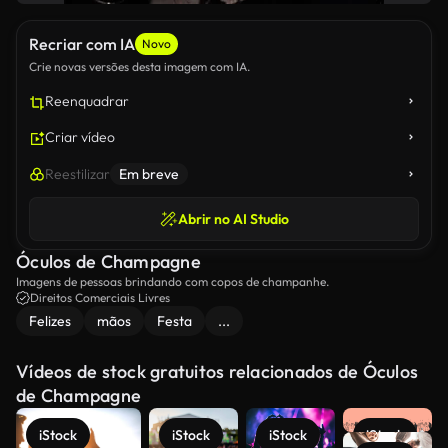
Recriar com IA
Novo
Crie novas versões desta imagem com IA.
Reenquadrar
Criar vídeo
Reestilizar
Em breve
Abrir no AI Studio
Óculos de Champagne
Imagens de pessoas brindando com copos de champanhe.
Direitos Comerciais Livres
Felizes
mãos
Festa
...
Vídeos de stock gratuitos relacionados de Óculos
de Champagne
iStock
iStock
iStock
iStock