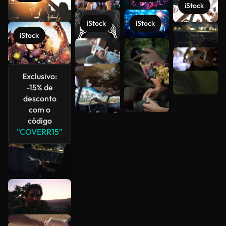
iStock
iStock
iStock
iStock
Veja mais
Exclusivo:
-15% de
desconto
com o
código
"COVERR15"