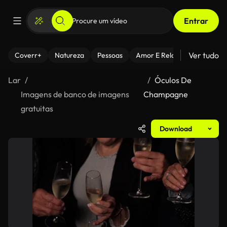
Entrar
Ver tudo
Coverr+
Natureza
Pessoas
Amor E Relacionamentos
Lar
Óculos De
Imagens de banco de imagens
Champagne
gratuitas
Download