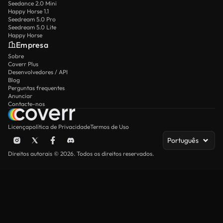
Seedance 2.0 Mini
Happy Horse 1.1
Seedream 5.0 Pro
Seedream 5.0 Lite
Happy Horse
Empresa
Sobre
Coverr Plus
Desenvolvedores / API
Blog
Perguntas frequentes
Anunciar
Contacte-nos
Licença
política de Privacidade
Termos de Uso
Português
Direitos autorais © 2026. Todos os direitos reservados.