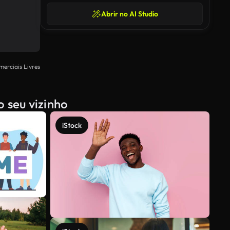
Abrir no AI Studio
merciais Livres
 seu vizinho
iStock