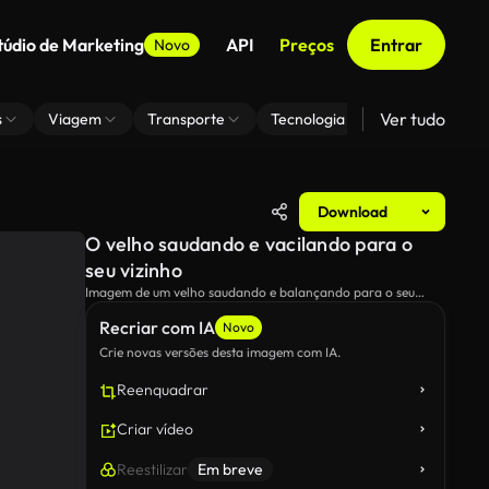
túdio de Marketing
API
Preços
Entrar
Novo
Ver tudo
s
Viagem
Transporte
Tecnologia
Zoom De Fundo
Download
O velho saudando e vacilando para o
seu vizinho
Imagem de um velho saudando e balançando para o seu
vizinho.
Recriar com IA
Novo
Crie novas versões desta imagem com IA.
Reenquadrar
Criar vídeo
Reestilizar
Em breve