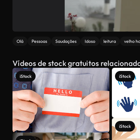
Olá
Pessoas
Saudações
Idoso
leitura
velho 
Vídeos de stock gratuitos relacionad
iStock
iStock
iStock