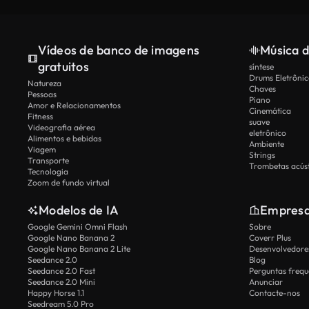
Vídeos de banco de imagens
Música d
gratuitos
síntese
Drums Eletrônic
Natureza
Chaves
Pessoas
Piano
Amor e Relacionamentos
Cinemática
Fitness
suave
Videografia aérea
eletrônico
Alimentos e bebidas
Ambiente
Viagem
Strings
Transporte
Trombetas acúst
Tecnologia
Zoom de fundo virtual
Modelos de IA
Empres
Google Gemini Omni Flash
Sobre
Google Nano Banana 2
Coverr Plus
Google Nano Banana 2 Lite
Desenvolvedores
Seedance 2.0
Blog
Seedance 2.0 Fast
Perguntas frequ
Seedance 2.0 Mini
Anunciar
Happy Horse 1.1
Contacte-nos
Seedream 5.0 Pro