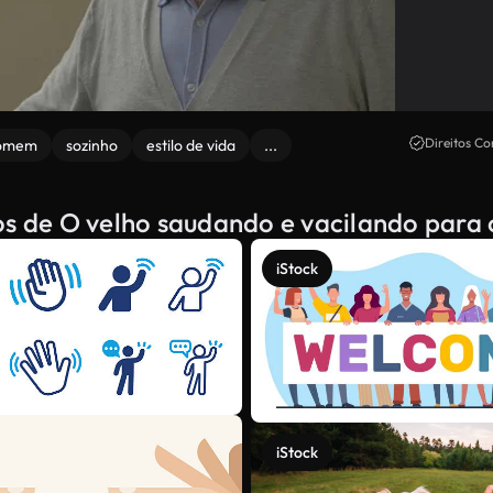
Direitos Co
homem
sozinho
estilo de vida
...
os de O velho saudando e vacilando para o
iStock
iStock