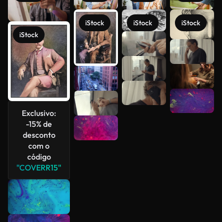
iStock
iStock
iStock
iStock
Veja mais
Exclusivo:
-15% de
desconto
com o
código
"COVERR15"