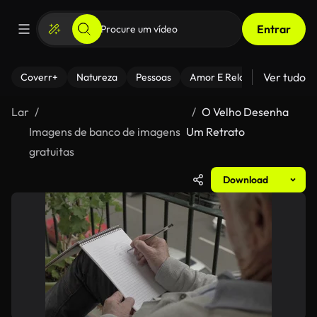
Entrar
Ver tudo
Coverr+
Natureza
Pessoas
Amor E Relacionamentos
Lar
O Velho Desenha
Imagens de banco de imagens
Um Retrato
gratuitas
Download