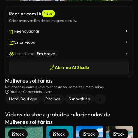
Recriar com IA
Novo
Crie novas versões desta imagem com IA.
Reenquadrar
Criar vídeo
Reestilizar
Em breve
Abrir no AI Studio
Mulheres solitárias
Um drone disparou uma mulher ao sol perto de uma piscina.
Direitos Comerciais Livres
Hotel Boutique
Piscinas
Sunbathing
...
Vídeos de stock gratuitos relacionados de
Mulheres solitárias
iStock
iStock
iStock
iStock