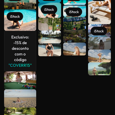
iStock
iStock
iStock
iStock
Exclusivo:
-15% de
Veja mais
desconto
com o
código
"COVERR15"