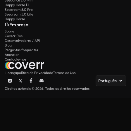
Seedance 2.0 Mini
Happy Horse 1.1
Seedream 5.0 Pro
Seedream 5.0 Lite
Happy Horse
Empresa
Sobre
Coverr Plus
Desenvolvedores / API
Blog
Perguntas frequentes
Anunciar
Contacte-nos
Licença
política de Privacidade
Termos de Uso
Português
Direitos autorais © 2026. Todos os direitos reservados.