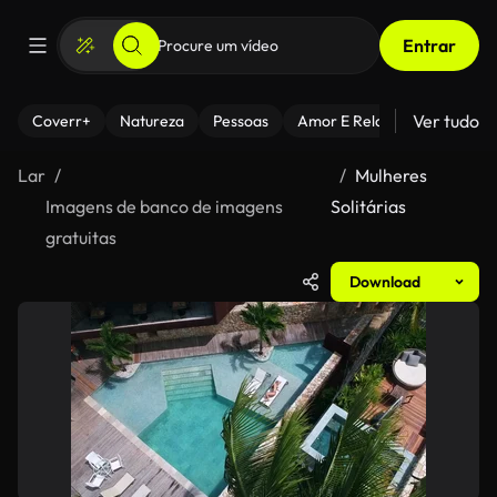
Entrar
Ver tudo
Coverr+
Natureza
Pessoas
Amor E Relacionamentos
Lar
Mulheres
Imagens de banco de imagens
Solitárias
gratuitas
Download