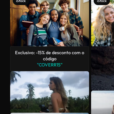
iStock
iStock
Exclusivo: -15% de desconto com o
código
"COVERR15"