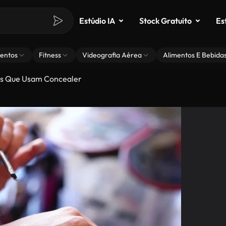
Estúdio IA
Stock Gratuito
Es
entos
Fitness
Videografia Aérea
Alimentos E Bebida
s Que Usam Concealer