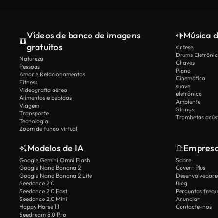
Vídeos de banco de imagens
Música d
gratuitos
síntese
Drums Eletrônic
Natureza
Chaves
Pessoas
Piano
Amor e Relacionamentos
Cinemática
Fitness
suave
Videografia aérea
eletrônico
Alimentos e bebidas
Ambiente
Viagem
Strings
Transporte
Trombetas acúst
Tecnologia
Zoom de fundo virtual
Modelos de IA
Empres
Google Gemini Omni Flash
Sobre
Google Nano Banana 2
Coverr Plus
Google Nano Banana 2 Lite
Desenvolvedores
Seedance 2.0
Blog
Seedance 2.0 Fast
Perguntas frequ
Seedance 2.0 Mini
Anunciar
Happy Horse 1.1
Contacte-nos
Seedream 5.0 Pro