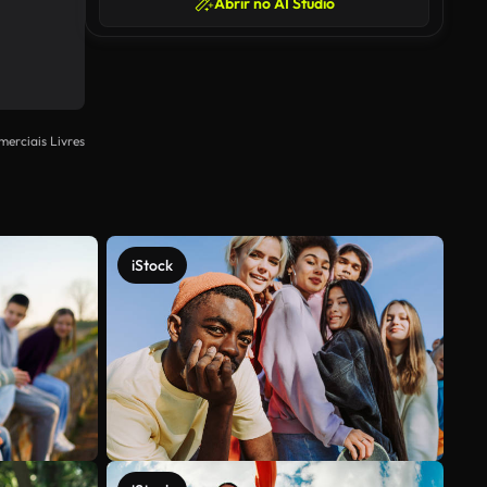
Abrir no AI Studio
merciais Livres
iStock