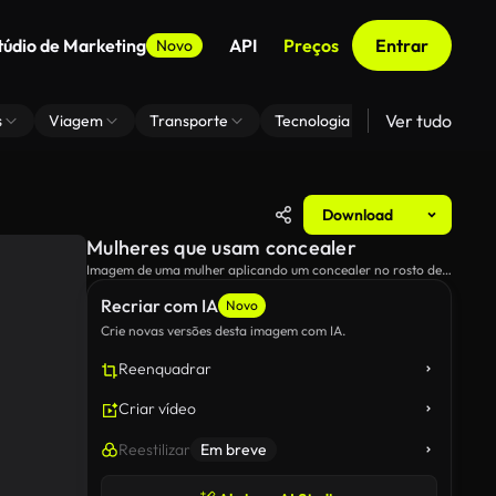
túdio de Marketing
API
Preços
Entrar
Novo
Ver tudo
s
Viagem
Transporte
Tecnologia
Zoom De Fundo
Download
Mulheres que usam concealer
Imagem de uma mulher aplicando um concealer no rosto de
seu amigo.
Recriar com IA
Novo
Crie novas versões desta imagem com IA.
Reenquadrar
Criar vídeo
Reestilizar
Em breve