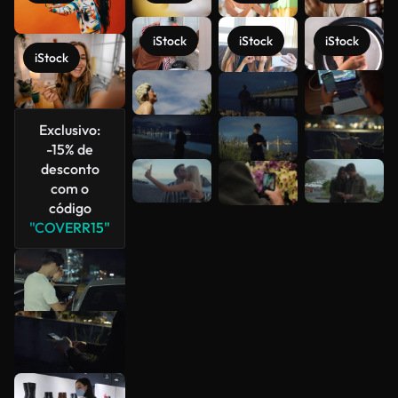
iStock
iStock
iStock
iStock
Veja mais
Exclusivo:
-15% de
desconto
com o
código
"COVERR15"