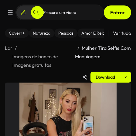
Entrar
Ver tudo
Coverr+
Natureza
Pessoas
Amor E Relacionamentos
Lar
Mulher Tira Selfie Com
Imagens de banco de
Maquiagem
imagens gratuitas
Download