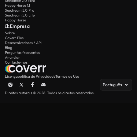
Seedance 2.0 Mini
Happy Horse 1.1
Seedream 5.0 Pro
Seedream 5.0 Lite
Happy Horse
Empresa
Sobre
Coverr Plus
Desenvolvedores / API
Blog
Perguntas frequentes
Anunciar
Contacte-nos
Licença
política de Privacidade
Termos de Uso
Português
Direitos autorais © 2026. Todos os direitos reservados.