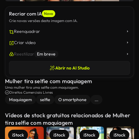
Recriar com IA
Novo
Crie novas versões desta imagem com IA.
Reenquadrar
Criar vídeo
Reestilizar
Em breve
Abrir no AI Studio
Mulher tira selfie com maquiagem
Uma mulher tira uma selfie com maquiagem.
Direitos Comerciais Livres
Maquiagem
selfie
O smartphone
...
Vídeos de stock gratuitos relacionados de Mulher
tira selfie com maquiagem
iStock
iStock
iStock
iStock