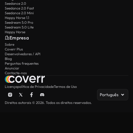
Seedance 2.0
Seedance 2.0 Fast
Seedance 2.0 Mini
Happy Horse 1.1
Seedream 5.0 Pro
Seedream 5.0 Lite
Happy Horse
Empresa
Sobre
Coverr Plus
Desenvolvedores / API
Blog
Perguntas frequentes
Anunciar
Contacte-nos
Licença
política de Privacidade
Termos de Uso
Português
Direitos autorais © 2026. Todos os direitos reservados.