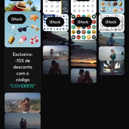
iStock
iStock
iStock
iStock
Veja mais
Exclusivo:
-15% de
desconto
com o
código
"COVERR15"