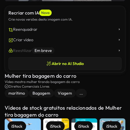
Recriar com IA
Novo
Crie novas versões desta imagem com IA.
Reenquadrar
Criar vídeo
Reestilizar
Em breve
Abrir no AI Studio
Mulher tira bagagem do carro
Vídeo mostra mulher tirando bagagem do carro
Direitos Comerciais Livres
marítimo
Bagagem
Viagem
...
Vídeos de stock gratuitos relacionados de Mulher
tira bagagem do carro
iStock
iStock
iStock
iStock