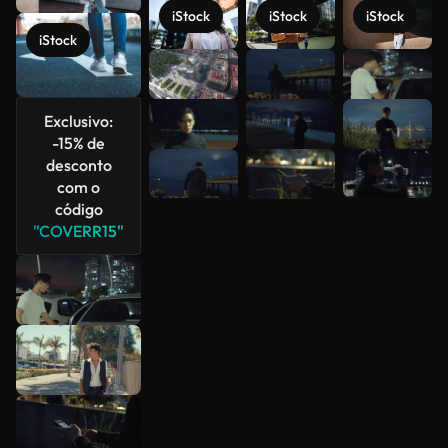
iStock
iStock
iStock
iStock
Veja mais
Exclusivo:
-15% de
desconto
com o
código
"COVERR15"