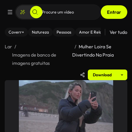
Entrar
Ver tudo
Coverr+
Natureza
Pessoas
Amor E Relacionamentos
Lar
Mulher Loira Se
Imagens de banco de
Divertindo Na Praia
imagens gratuitas
Download