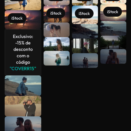
iStock
iStock
iStock
iStock
Veja mais
Exclusivo:
-15% de
desconto
com o
código
"COVERR15"