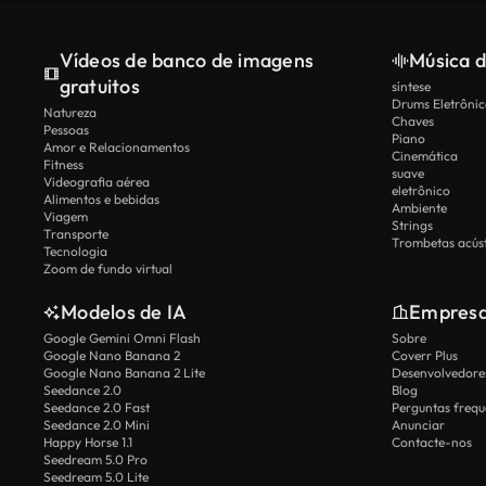
Vídeos de banco de imagens
Música d
gratuitos
síntese
Drums Eletrônic
Natureza
Chaves
Pessoas
Piano
Amor e Relacionamentos
Cinemática
Fitness
suave
Videografia aérea
eletrônico
Alimentos e bebidas
Ambiente
Viagem
Strings
Transporte
Trombetas acúst
Tecnologia
Zoom de fundo virtual
Modelos de IA
Empres
Google Gemini Omni Flash
Sobre
Google Nano Banana 2
Coverr Plus
Google Nano Banana 2 Lite
Desenvolvedores
Seedance 2.0
Blog
Seedance 2.0 Fast
Perguntas frequ
Seedance 2.0 Mini
Anunciar
Happy Horse 1.1
Contacte-nos
Seedream 5.0 Pro
Seedream 5.0 Lite