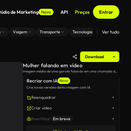
túdio de Marketing
API
Preços
Entrar
Novo
Ver tudo
s
Viagem
Transporte
Tecnologia
Zoom De Fundo
Download
Mulher falando em vídeo
Imagem média de uma garota falando em uma chamada de
vídeo enquanto faz anotações.
Recriar com IA
Novo
Crie novas versões desta imagem com IA.
Reenquadrar
Criar vídeo
Reestilizar
Em breve