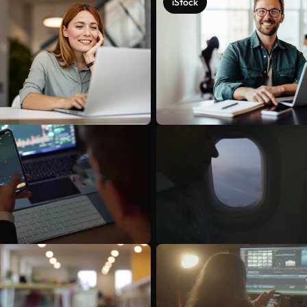
iStock