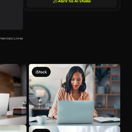
Abrir no AI Studio
merciais Livres
iStock