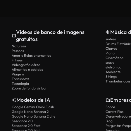
Vídeos de banco de imagens
Música d
gratuitos
síntese
Drums Eletrônic
Natureza
Chaves
Pessoas
Piano
Amor e Relacionamentos
Cinemática
Fitness
suave
Videografia aérea
eletrônico
Alimentos e bebidas
Ambiente
Viagem
Strings
Transporte
Trombetas acúst
Tecnologia
Zoom de fundo virtual
Modelos de IA
Empres
Google Gemini Omni Flash
Sobre
Google Nano Banana 2
Coverr Plus
Google Nano Banana 2 Lite
Desenvolvedores
Seedance 2.0
Blog
Seedance 2.0 Fast
Perguntas frequ
Seedance 2.0 Mini
Anunciar