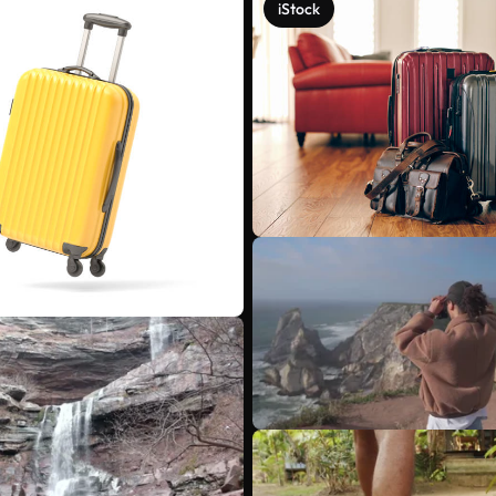
iStock