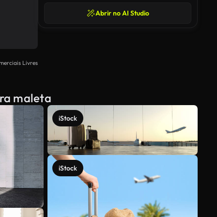
Abrir no AI Studio
merciais Livres
ira maleta
iStock
iStock