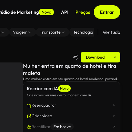
túdio de Marketing
API
Preços
Entrar
Novo
Ver tudo
s
Viagem
Transporte
Tecnologia
Zoom De Fundo
Download
Mulher entra em quarto de hotel e tira
maleta
Uma mulher entra em seu quarto de hotel moderno, puxando
uma mala ao lado dela.A cena captura o momento da
Recriar com IA
chegada e a conveniência de acomodações de viagem
Novo
modernas.
Crie novas versões desta imagem com IA.
Reenquadrar
Criar vídeo
Reestilizar
Em breve