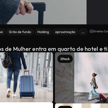
Direitos Co
oa
Grão de fundo
Holding
aproximação
...
os de Mulher entra em quarto de hotel e t
iStock