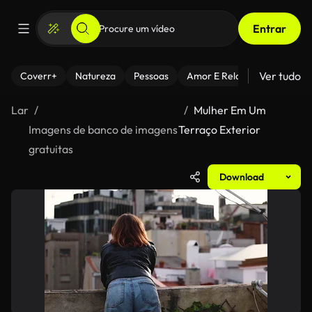
Entrar
Ver tudo
Coverr+
Natureza
Pessoas
Amor E Relacionamentos
Lar
Mulher Em Um
Imagens de banco de imagens
Terraço Exterior
gratuitas
Download