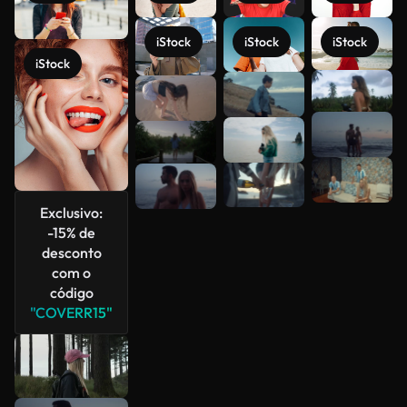
iStock
iStock
iStock
iStock
Veja mais
Exclusivo:
-15% de
desconto
com o
código
"COVERR15"