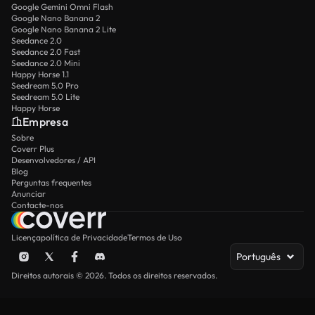
Google Gemini Omni Flash
Google Nano Banana 2
Google Nano Banana 2 Lite
Seedance 2.0
Seedance 2.0 Fast
Seedance 2.0 Mini
Happy Horse 1.1
Seedream 5.0 Pro
Seedream 5.0 Lite
Happy Horse
Empresa
Sobre
Coverr Plus
Desenvolvedores / API
Blog
Perguntas frequentes
Anunciar
Contacte-nos
Licença
política de Privacidade
Termos de Uso
Português
Direitos autorais © 2026. Todos os direitos reservados.