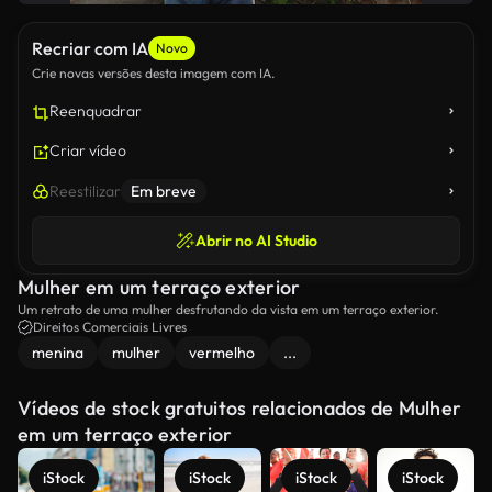
Recriar com IA
Novo
Crie novas versões desta imagem com IA.
Reenquadrar
Criar vídeo
Reestilizar
Em breve
Abrir no AI Studio
Mulher em um terraço exterior
Um retrato de uma mulher desfrutando da vista em um terraço exterior.
Direitos Comerciais Livres
menina
mulher
vermelho
...
Vídeos de stock gratuitos relacionados de Mulher
em um terraço exterior
iStock
iStock
iStock
iStock