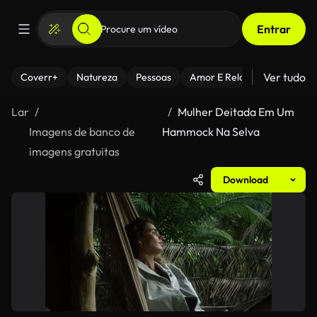
Entrar
Ver tudo
Coverr+
Natureza
Pessoas
Amor E Relacionamentos
Lar
Mulher Deitada Em Um
Imagens de banco de
Hammock Na Selva
imagens gratuitas
Download