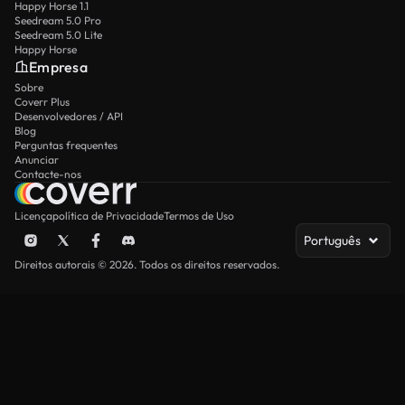
Happy Horse 1.1
Seedream 5.0 Pro
Seedream 5.0 Lite
Happy Horse
Empresa
Sobre
Coverr Plus
Desenvolvedores / API
Blog
Perguntas frequentes
Anunciar
Contacte-nos
Licença
política de Privacidade
Termos de Uso
Português
Direitos autorais © 2026. Todos os direitos reservados.