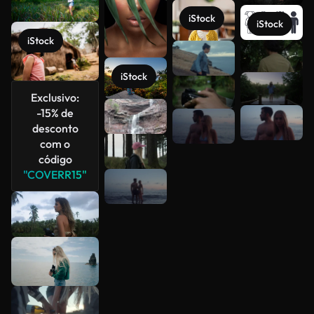
iStock
iStock
iStock
Veja mais
iStock
Exclusivo:
-15% de
desconto
com o
código
"COVERR15"