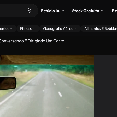
Estúdio IA
Stock Gratuito
Es
entos
Fitness
Videografia Aérea
Alimentos E Bebida
Conversando E Dirigindo Um Carro