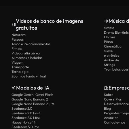
Vídeos de banco de imagens
Música d
gratuitos
síntese
Drums Eletrônic
Natureza
Chaves
Pessoas
Piano
Amor e Relacionamentos
Cinemática
Fitness
suave
Videografia aérea
eletrônico
Alimentos e bebidas
Ambiente
Viagem
Strings
Transporte
Trombetas acúst
Tecnologia
Zoom de fundo virtual
Modelos de IA
Empres
Google Gemini Omni Flash
Sobre
Google Nano Banana 2
Coverr Plus
Google Nano Banana 2 Lite
Desenvolvedores
Seedance 2.0
Blog
Seedance 2.0 Fast
Perguntas frequ
Seedance 2.0 Mini
Anunciar
Happy Horse 1.1
Contacte-nos
Seedream 5.0 Pro