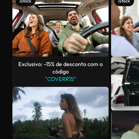
iStock
iStock
Exclusivo: -15% de desconto com o
código
"COVERR15"