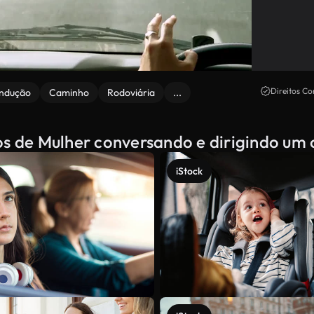
Direitos Co
ndução
Caminho
Rodoviária
...
os de Mulher conversando e dirigindo um 
iStock