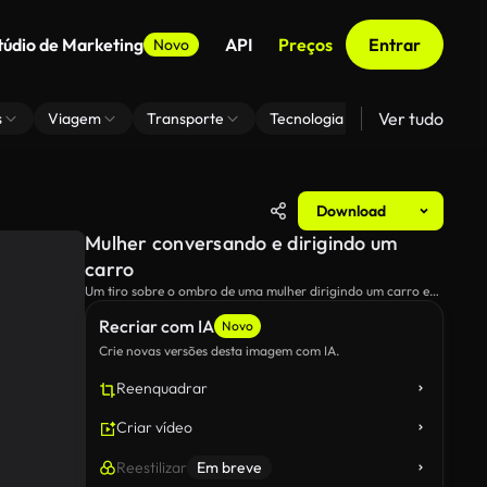
túdio de Marketing
API
Preços
Entrar
Novo
Ver tudo
s
Viagem
Transporte
Tecnologia
Zoom De Fundo
Download
Mulher conversando e dirigindo um
carro
Um tiro sobre o ombro de uma mulher dirigindo um carro e
conversando com seu passageiro.
Recriar com IA
Novo
Crie novas versões desta imagem com IA.
Reenquadrar
Criar vídeo
Reestilizar
Em breve