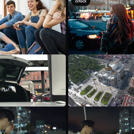
iStock