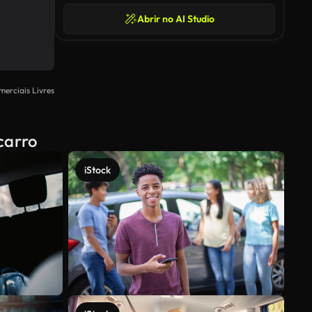
Abrir no AI Studio
merciais Livres
carro
iStock