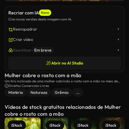
Recriar com IA
Novo
Crie novas versões desta imagem com IA.
Reenquadrar
Criar vídeo
Reestilizar
Em breve
Abrir no AI Studio
Mulher cobre o rosto com a mão
Um tiro inclinado de uma mulher cobrindo o rosto com a mão no meio de
uma floresta.
Direitos Comerciais Livres
Mistério
Natureza
Grêmio
...
Vídeos de stock gratuitos relacionados de Mulher
cobre o rosto com a mão
iStock
iStock
iStock
iStock