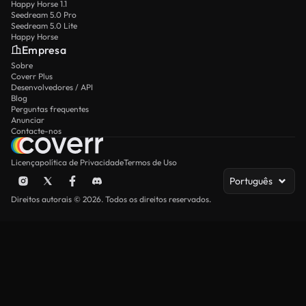
Happy Horse 1.1
Seedream 5.0 Pro
Seedream 5.0 Lite
Happy Horse
Empresa
Sobre
Coverr Plus
Desenvolvedores / API
Blog
Perguntas frequentes
Anunciar
Contacte-nos
Licença
política de Privacidade
Termos de Uso
Português
Direitos autorais © 2026. Todos os direitos reservados.