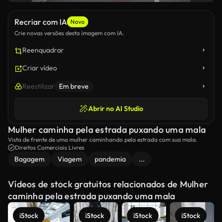
Recriar com IA
Novo
Crie novas versões desta imagem com IA.
Reenquadrar
Criar vídeo
Reestilizar
Em breve
Abrir no AI Studio
Mulher caminha pela estrada puxando uma mala
Vista de frente de uma mulher caminhando pela estrada com sua mala.
Direitos Comerciais Livres
Bagagem
Viagem
pandemia
...
Vídeos de stock gratuitos relacionados de Mulher
caminha pela estrada puxando uma mala
iStock
iStock
iStock
iStock