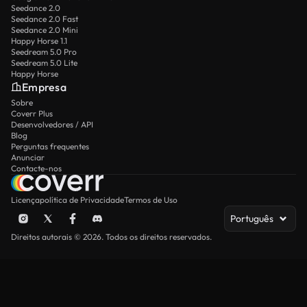
Seedance 2.0
Seedance 2.0 Fast
Seedance 2.0 Mini
Happy Horse 1.1
Seedream 5.0 Pro
Seedream 5.0 Lite
Happy Horse
Empresa
Sobre
Coverr Plus
Desenvolvedores / API
Blog
Perguntas frequentes
Anunciar
Contacte-nos
Licença
política de Privacidade
Termos de Uso
Português
Direitos autorais © 2026. Todos os direitos reservados.