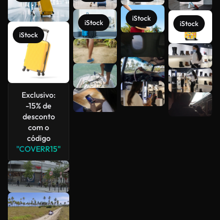
iStock
iStock
iStock
iStock
Veja mais
Exclusivo:
-15% de
desconto
com o
código
"COVERR15"