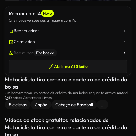
Recriar com IA
Novo
Crie novas versões desta imagem com IA.
Reenquadrar
Criar vídeo
Reestilizar
Em breve
Abrir no AI Studio
Motociclista tira carteira e carteira de crédito da
bolsa
Um homem tirou um cartão de crédito de sua bolsa enquanto estava sentado
em uma moto.
Direitos Comerciais Livres
Bicicletas
Capão
Cabeça de Baseball
...
Vídeos de stock gratuitos relacionados de
Motociclista tira carteira e carteira de crédito da
bolsa