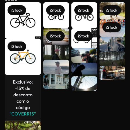
iStock
iStock
iStock
iStock
iStock
iStock
iStock
Veja mais
iStock
Exclusivo:
-15% de
desconto
com o
código
"COVERR15"