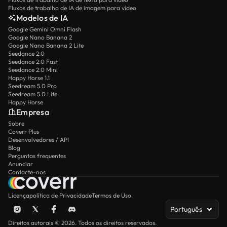
Fluxos de trabalho de IA de imagem para vídeo
Modelos de IA
Google Gemini Omni Flash
Google Nano Banana 2
Google Nano Banana 2 Lite
Seedance 2.0
Seedance 2.0 Fast
Seedance 2.0 Mini
Happy Horse 1.1
Seedream 5.0 Pro
Seedream 5.0 Lite
Happy Horse
Empresa
Sobre
Coverr Plus
Desenvolvedores / API
Blog
Perguntas frequentes
Anunciar
Contacte-nos
Licença
política de Privacidade
Termos de Uso
Português
Direitos autorais © 2026. Todos os direitos reservados.