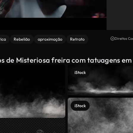
Direitos Co
ica
Rebelião
aproximação
Retrato
os de Misteriosa freira com tatuagens e
iStock
iStock