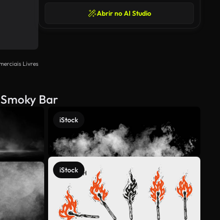
Abrir no AI Studio
merciais Livres
m Smoky Bar
iStock
iStock