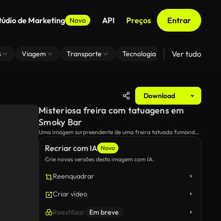
túdio de Marketing
API
Preços
Entrar
Novo
Ver tudo
s
Viagem
Transporte
Tecnologia
Zoom De Fundo
Download
Misteriosa freira com tatuagens em
Smoky Bar
Uma imagem surpreendente de uma freira tatuada fumando
um cigarro em um bar iluminado, misturando o contraste
Recriar com IA
entre o simbolismo tradicional e a rebelião moderna.
Novo
Crie novas versões desta imagem com IA.
Reenquadrar
Criar vídeo
Reestilizar
Em breve