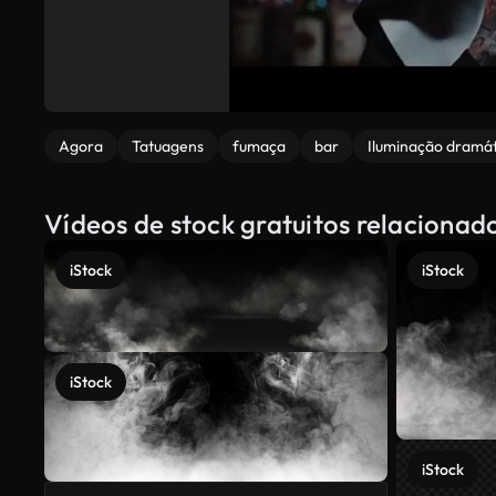
Agora
Tatuagens
fumaça
bar
Iluminação dramát
Vídeos de stock gratuitos relacionad
iStock
iStock
iStock
iStock