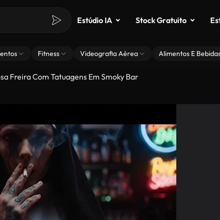
Estúdio IA
Stock Gratuito
Es
entos
Fitness
Videografia Aérea
Alimentos E Bebida
osa Freira Com Tatuagens Em Smoky Bar