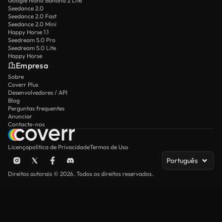
Google Nano Banana 2 Lite
Seedance 2.0
Seedance 2.0 Fast
Seedance 2.0 Mini
Happy Horse 1.1
Seedream 5.0 Pro
Seedream 5.0 Lite
Happy Horse
Empresa
Sobre
Coverr Plus
Desenvolvedores / API
Blog
Perguntas frequentes
Anunciar
Contacte-nos
Licença
política de Privacidade
Termos de Uso
Português
Direitos autorais © 2026. Todos os direitos reservados.