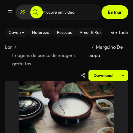
Entrar
Ver tudo
Coverr+
Natureza
Pessoas
Amor E Relacionamentos
Lar
Mergulho De
Imagens de banco de imagens
Sopa
gratuitas
Download