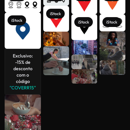
iStock
iStock
iStock
iStock
Veja mais
Exclusivo:
-15% de
desconto
com o
código
"COVERR15"