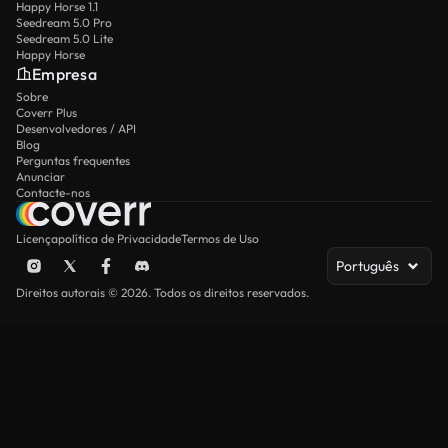
Happy Horse 1.1
Seedream 5.0 Pro
Seedream 5.0 Lite
Happy Horse
Empresa
Sobre
Coverr Plus
Desenvolvedores / API
Blog
Perguntas frequentes
Anunciar
Contacte-nos
Licença
política de Privacidade
Termos de Uso
Português
Direitos autorais © 2026. Todos os direitos reservados.