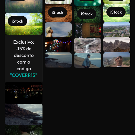
iStock
iStock
iStock
iStock
Veja mais
Exclusivo:
-15% de
desconto
com o
código
"COVERR15"