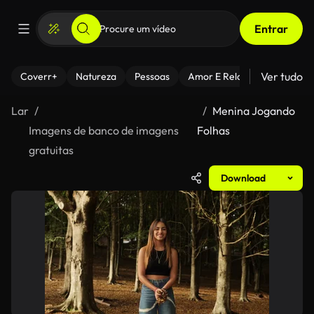
Entrar
Ver tudo
Coverr+
Natureza
Pessoas
Amor E Relacionamentos
Lar
Menina Jogando
Imagens de banco de imagens
Folhas
gratuitas
Download