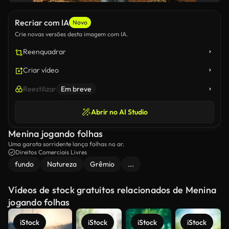
Recriar com IA
Novo
Crie novas versões desta imagem com IA.
Reenquadrar
Criar vídeo
Reestilizar
Em breve
Abrir no AI Studio
Menina jogando folhas
Uma garota sorridente lança folhas no ar.
Direitos Comerciais Livres
fundo
Natureza
Grêmio
...
Vídeos de stock gratuitos relacionados de Menina
jogando folhas
iStock
iStock
iStock
iStock