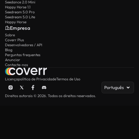
Seedance 2.0 Mini
Happy Horse 1.1
Seedream 5.0 Pro
Seedream 5.0 Lite
Happy Horse
Empresa
Sobre
Coverr Plus
Desenvolvedores / API
Blog
Perguntas frequentes
Anunciar
Contacte-nos
Licença
política de Privacidade
Termos de Uso
Português
Direitos autorais © 2026. Todos os direitos reservados.