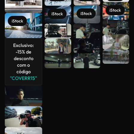
iStock
iStock
iStock
iStock
Veja mais
Exclusivo:
-15% de
desconto
com o
código
"COVERR15"