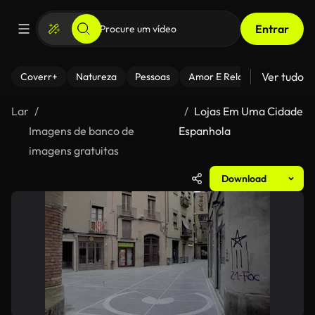
Entrar
Ver tudo
Coverr+
Natureza
Pessoas
Amor E Relacionamentos
Lar
Lojas Em Uma Cidade
Imagens de banco de
Espanhola
imagens gratuitas
Download