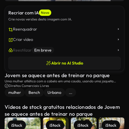
Recriar com IA
Novo
Crie novas versões desta imagem com IA.
Reenquadrar
Criar vídeo
Reestilizar
Em breve
Abrir no AI Studio
Jovem se aquece antes de treinar no parque
Uma mulher atlética com o cabelo em uma cauda, usando uma jaqueta
esportiva vermelha e calças cinzentas, está no meio de sua rotina de fitness.
Direitos Comerciais Livres
mulher
Bench
Urbano
...
Vídeos de stock gratuitos relacionados de Jovem
se aquece antes de treinar no parque
iStock
iStock
iStock
iStock