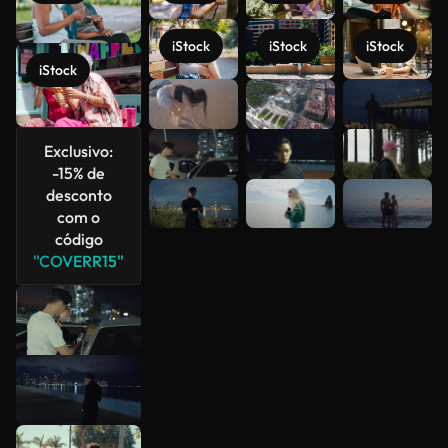
iStock
iStock
iStock
iStock
Veja mais
Exclusivo:
-15% de
desconto
com o
código
"COVERR15"