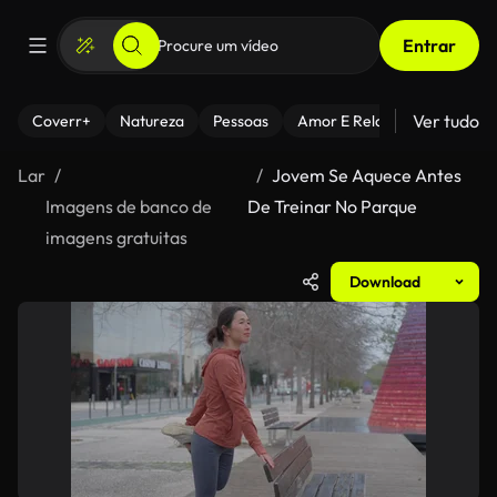
Entrar
Ver tudo
Coverr+
Natureza
Pessoas
Amor E Relacionamentos
Lar
Jovem Se Aquece Antes
Imagens de banco de
De Treinar No Parque
imagens gratuitas
Download