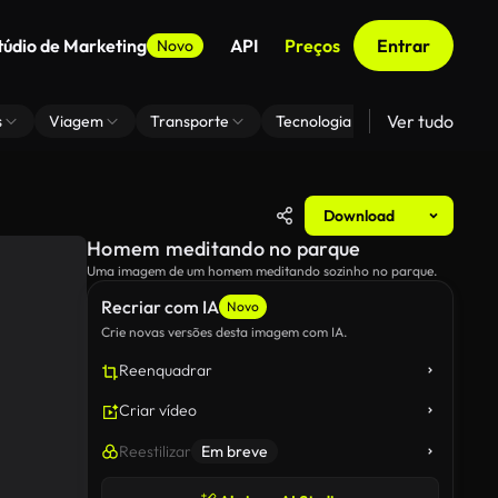
túdio de Marketing
API
Preços
Entrar
Novo
Ver tudo
s
Viagem
Transporte
Tecnologia
Zoom De Fundo
Download
Homem meditando no parque
Uma imagem de um homem meditando sozinho no parque.
Recriar com IA
Novo
Crie novas versões desta imagem com IA.
Reenquadrar
Criar vídeo
Reestilizar
Em breve