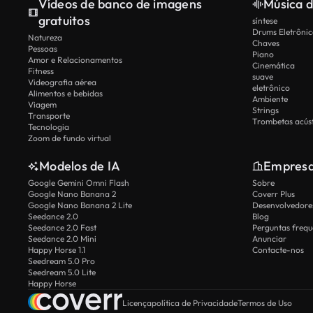
Vídeos de banco de imagens
Música d
gratuitos
síntese
Drums Eletrônic
Natureza
Chaves
Pessoas
Piano
Amor e Relacionamentos
Cinemática
Fitness
suave
Videografia aérea
eletrônico
Alimentos e bebidas
Ambiente
Viagem
Strings
Transporte
Trombetas acúst
Tecnologia
Zoom de fundo virtual
Modelos de IA
Empres
Google Gemini Omni Flash
Sobre
Google Nano Banana 2
Coverr Plus
Google Nano Banana 2 Lite
Desenvolvedores
Seedance 2.0
Blog
Seedance 2.0 Fast
Perguntas frequ
Seedance 2.0 Mini
Anunciar
Happy Horse 1.1
Contacte-nos
Seedream 5.0 Pro
Seedream 5.0 Lite
Happy Horse
Licença
política de Privacidade
Termos de Uso