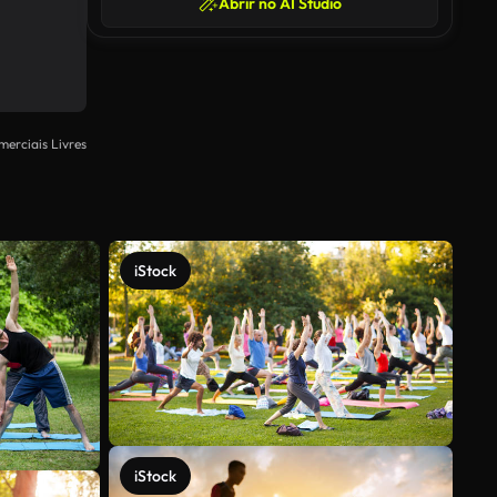
Abrir no AI Studio
merciais Livres
iStock
iStock