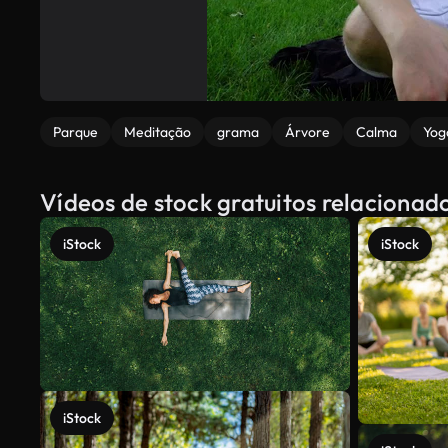
Parque
Meditação
grama
Árvore
Calma
Yog
Vídeos de stock gratuitos relacion
iStock
iStock
iStock