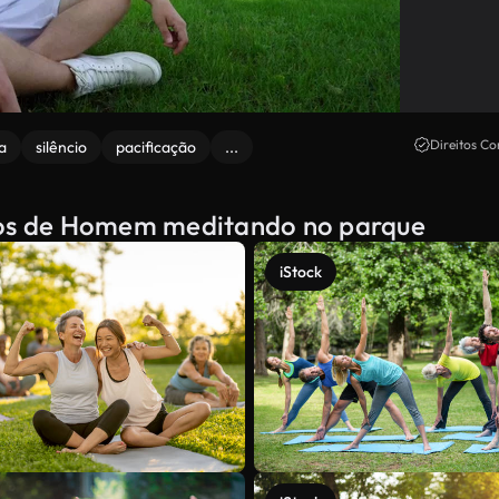
Direitos Co
a
silêncio
pacificação
...
ados de Homem meditando no parque
iStock