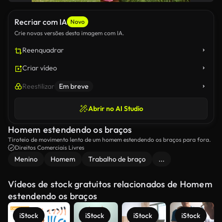
Recriar com IA
Novo
Crie novas versões desta imagem com IA.
Reenquadrar
Criar vídeo
Reestilizar
Em breve
Abrir no AI Studio
Homem estendendo os braços
Tiroteio de movimento lento de um homem estendendo os braços para fora.
Direitos Comerciais Livres
Menino
Homem
Trabalho de braço
...
Vídeos de stock gratuitos relacionados de Homem
estendendo os braços
iStock
iStock
iStock
iStock