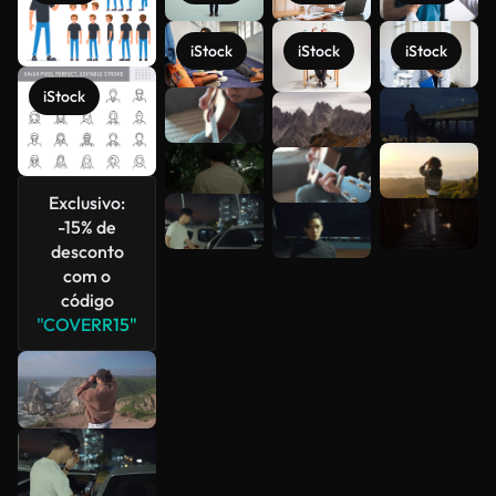
iStock
iStock
iStock
iStock
Veja mais
Exclusivo:
-15% de
desconto
com o
código
"COVERR15"