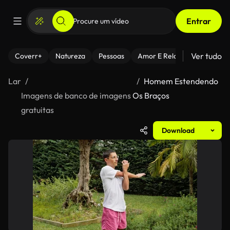
Entrar
Ver tudo
Coverr+
Natureza
Pessoas
Amor E Relacionamentos
Lar
Homem Estendendo
Imagens de banco de imagens
Os Braços
gratuitas
Download