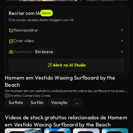
Recriar com IA
Novo
Crie novas versões desta imagem com IA.
Reenquadrar
Criar vídeo
Reestilizar
Em breve
Abrir no AI Studio
Homem em Vestido Waxing Surfboard by the
Beach
Um homem em um vestuário cuidadosamente cobre seu surfboard na praia.A
cena captura a preparação e antecipação antes de bater nas ondas,
Direitos Comerciais Livres
destacando a dedicação do surfista.
Surfista
Surfão
Vacação
...
Vídeos de stock gratuitos relacionados de Homem
em Vestido Waxing Surfboard by the Beach