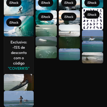
iStock
iStock
iStock
iStock
iStock
iStock
iStock
iStock
Veja mais
Exclusivo:
-15% de
desconto
com o
código
"COVERR15"