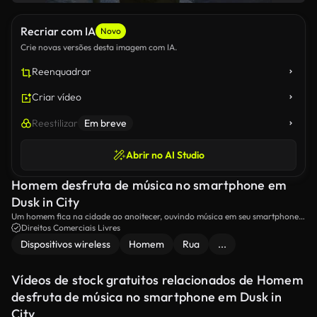
Recriar com IA
Novo
Crie novas versões desta imagem com IA.
Reenquadrar
Criar vídeo
Reestilizar
Em breve
Abrir no AI Studio
Homem desfruta de música no smartphone em
Dusk in City
Um homem fica na cidade ao anoitecer, ouvindo música em seu smartphone
com fones de ouvido sem fio.O céu do anoitecer e as luzes urbanas criam uma
Direitos Comerciais Livres
atmosfera relaxante enquanto ele desfruta de sons agradáveis.
Dispositivos wireless
Homem
Rua
...
Vídeos de stock gratuitos relacionados de Homem
desfruta de música no smartphone em Dusk in
City