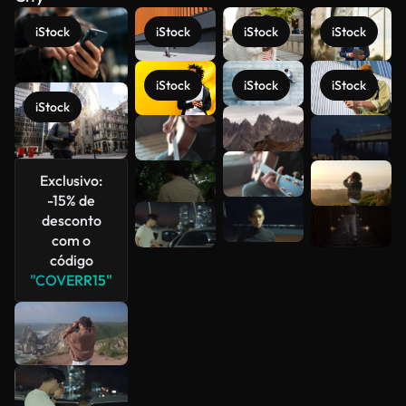
iStock
iStock
iStock
iStock
iStock
iStock
iStock
iStock
Veja mais
Exclusivo:
-15% de
desconto
com o
código
"COVERR15"