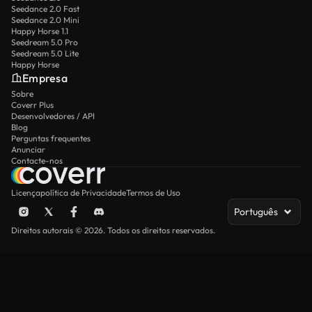
Seedance 2.0 Fast
Seedance 2.0 Mini
Happy Horse 1.1
Seedream 5.0 Pro
Seedream 5.0 Lite
Happy Horse
Empresa
Sobre
Coverr Plus
Desenvolvedores / API
Blog
Perguntas frequentes
Anunciar
Contacte-nos
Licença
política de Privacidade
Termos de Uso
Português
Direitos autorais © 2026. Todos os direitos reservados.