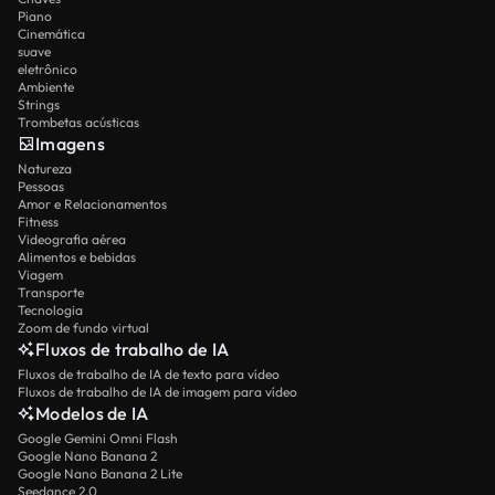
Piano
Cinemática
suave
eletrônico
Ambiente
Strings
Trombetas acústicas
Imagens
Natureza
Pessoas
Amor e Relacionamentos
Fitness
Videografia aérea
Alimentos e bebidas
Viagem
Transporte
Tecnologia
Zoom de fundo virtual
Fluxos de trabalho de IA
Fluxos de trabalho de IA de texto para vídeo
Fluxos de trabalho de IA de imagem para vídeo
Modelos de IA
Google Gemini Omni Flash
Google Nano Banana 2
Google Nano Banana 2 Lite
Seedance 2.0