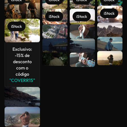
iStock
iStock
iStock
iStock
Veja mais
Exclusivo:
-15% de
desconto
com o
código
"COVERR15"