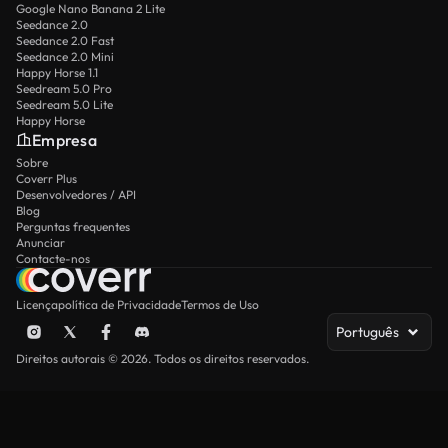
Google Nano Banana 2 Lite
Seedance 2.0
Seedance 2.0 Fast
Seedance 2.0 Mini
Happy Horse 1.1
Seedream 5.0 Pro
Seedream 5.0 Lite
Happy Horse
Empresa
Sobre
Coverr Plus
Desenvolvedores / API
Blog
Perguntas frequentes
Anunciar
Contacte-nos
Licença
política de Privacidade
Termos de Uso
Português
Direitos autorais © 2026. Todos os direitos reservados.