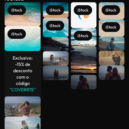
iStock
iStock
iStock
iStock
iStock
iStock
iStock
iStock
Veja mais
Exclusivo:
-15% de
desconto
com o
código
"COVERR15"