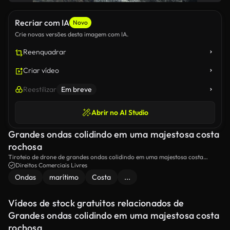
Recriar com IA
Novo
Crie novas versões desta imagem com IA.
Reenquadrar
Criar vídeo
Reestilizar
Em breve
Abrir no AI Studio
Grandes ondas colidindo em uma majestosa costa
rochosa
Tiroteio de drone de grandes ondas colidindo em uma majestosa costa
rochosa.
Direitos Comerciais Livres
Ondas
marítimo
Costa
...
Vídeos de stock gratuitos relacionados de
Grandes ondas colidindo em uma majestosa costa
rochosa