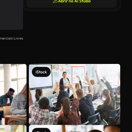
Abrir no AI Studio
merciais Livres
iStock