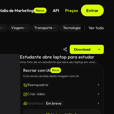
túdio de Marketing
API
Preços
Entrar
Novo
Ver tudo
s
Viagem
Transporte
Tecnologia
Zoom De Fundo
Download
Estudante abre laptop para estudar
Uma foto de um estudante que abre seu laptop em uma
cafeteria quando ela se prepara para começar a estudar.
Recriar com IA
Novo
Crie novas versões desta imagem com IA.
Reenquadrar
Criar vídeo
Reestilizar
Em breve