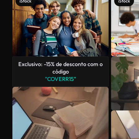
iStock
iStock
Exclusivo: -15% de desconto com o
código
"COVERR15"