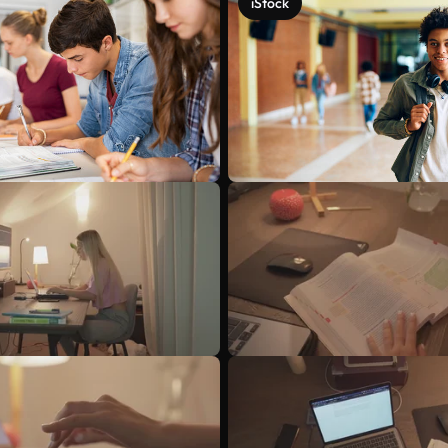
iStock