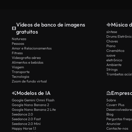
Vídeos de banco de imagens
Música d
gratuitos
síntese
Drums Eletrônic
Natureza
Chaves
Pessoas
Piano
Amor e Relacionamentos
Cinemática
Fitness
suave
Videografia aérea
eletrônico
Alimentos e bebidas
Ambiente
Viagem
Strings
Transporte
Trombetas acúst
Tecnologia
Zoom de fundo virtual
Modelos de IA
Empres
Google Gemini Omni Flash
Sobre
Google Nano Banana 2
Coverr Plus
Google Nano Banana 2 Lite
Desenvolvedores
Seedance 2.0
Blog
Seedance 2.0 Fast
Perguntas frequ
Seedance 2.0 Mini
Anunciar
Happy Horse 1.1
Contacte-nos