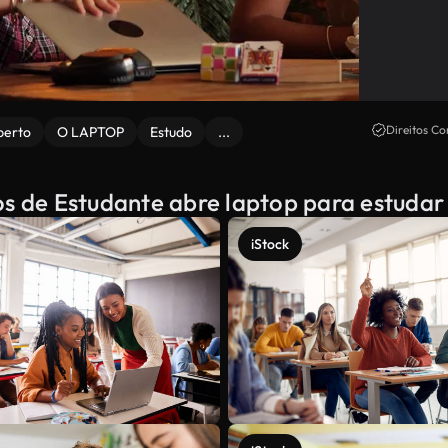
Direitos Co
berto
O LAPTOP
Estudo
...
os de Estudante abre laptop para estudar
iStock