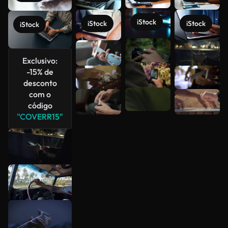
iStock
iStock
iStock
iStock
Veja mais
Exclusivo:
-15% de
desconto
com o
código
"COVERR15"