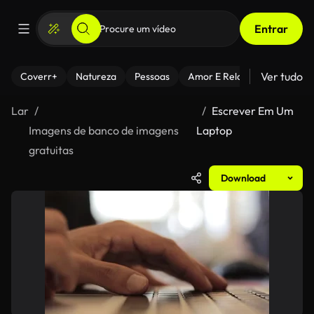
Entrar
Ver tudo
Coverr+
Natureza
Pessoas
Amor E Relacionamentos
Lar
Escrever Em Um
Imagens de banco de imagens
Laptop
gratuitas
Download