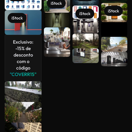
iStock
iStock
iStock
iStock
Veja mais
Exclusivo:
-15% de
desconto
com o
código
"COVERR15"