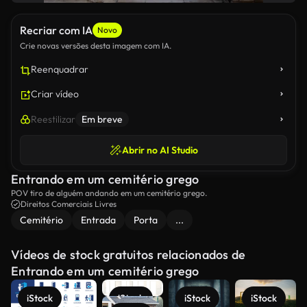
Recriar com IA
Novo
Crie novas versões desta imagem com IA.
Reenquadrar
Criar vídeo
Reestilizar
Em breve
Abrir no AI Studio
Entrando em um cemitério grego
POV tiro de alguém andando em um cemitério grego.
Direitos Comerciais Livres
Cemitério
Entrada
Porta
...
Vídeos de stock gratuitos relacionados de
Entrando em um cemitério grego
iStock
iStock
iStock
iStock