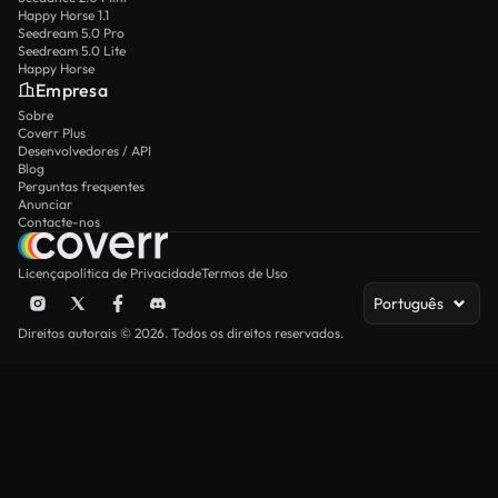
Happy Horse 1.1
Seedream 5.0 Pro
Seedream 5.0 Lite
Happy Horse
Empresa
Sobre
Coverr Plus
Desenvolvedores / API
Blog
Perguntas frequentes
Anunciar
Contacte-nos
Licença
política de Privacidade
Termos de Uso
Português
Direitos autorais © 2026. Todos os direitos reservados.