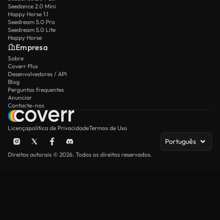
Seedance 2.0 Mini
Happy Horse 1.1
Seedream 5.0 Pro
Seedream 5.0 Lite
Happy Horse
Empresa
Sobre
Coverr Plus
Desenvolvedores / API
Blog
Perguntas frequentes
Anunciar
Contacte-nos
Licença
política de Privacidade
Termos de Uso
Português
Direitos autorais © 2026. Todos os direitos reservados.