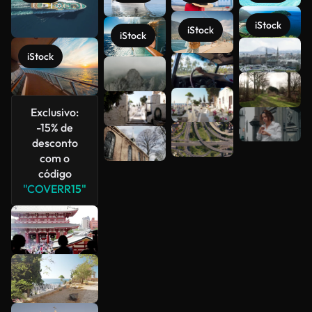
iStock
iStock
iStock
Veja mais
iStock
Exclusivo:
-15% de
desconto
com o
código
"COVERR15"