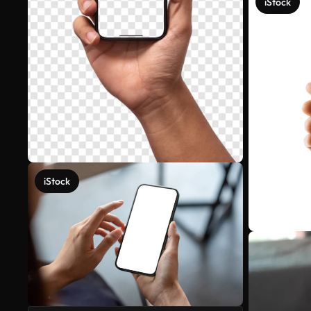
iStock
iStock