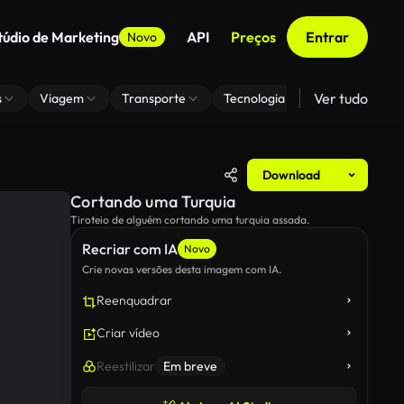
túdio de Marketing
API
Preços
Entrar
Novo
Ver tudo
s
Viagem
Transporte
Tecnologia
Zoom De Fundo
Download
Cortando uma Turquia
Tiroteio de alguém cortando uma turquia assada.
Recriar com IA
Novo
Crie novas versões desta imagem com IA.
Reenquadrar
Criar vídeo
Reestilizar
Em breve