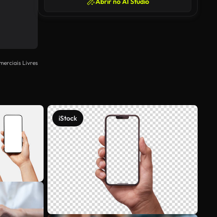
Abrir no AI Studio
merciais Livres
iStock