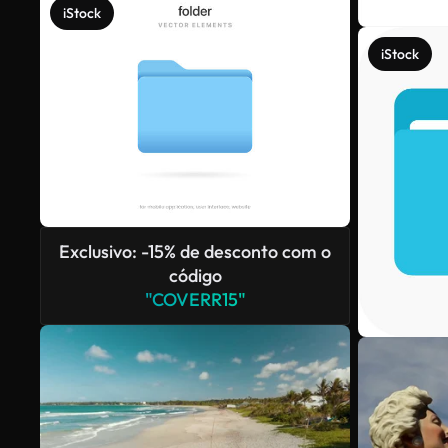
iStock
iStock
Exclusivo: -15% de desconto com o
código
"COVERR15"