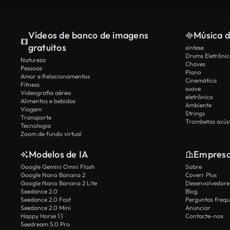
Vídeos de banco de imagens
Música d
gratuitos
síntese
Drums Eletrônic
Natureza
Chaves
Pessoas
Piano
Amor e Relacionamentos
Cinemática
Fitness
suave
Videografia aérea
eletrônico
Alimentos e bebidas
Ambiente
Viagem
Strings
Transporte
Trombetas acúst
Tecnologia
Zoom de fundo virtual
Modelos de IA
Empres
Google Gemini Omni Flash
Sobre
Google Nano Banana 2
Coverr Plus
Google Nano Banana 2 Lite
Desenvolvedores
Seedance 2.0
Blog
Seedance 2.0 Fast
Perguntas frequ
Seedance 2.0 Mini
Anunciar
Happy Horse 1.1
Contacte-nos
Seedream 5.0 Pro