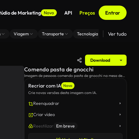
túdio de Marketing
API
Preços
Entrar
Novo
Ver tudo
s
Viagem
Transporte
Tecnologia
Zoom De Fundo
Download
Comendo pasta de gnocchi
Imagem de pessoas comendo pasta de gnocchi na mesa de
jantar.
Recriar com IA
Novo
Crie novas versões desta imagem com IA.
Reenquadrar
Criar vídeo
Reestilizar
Em breve