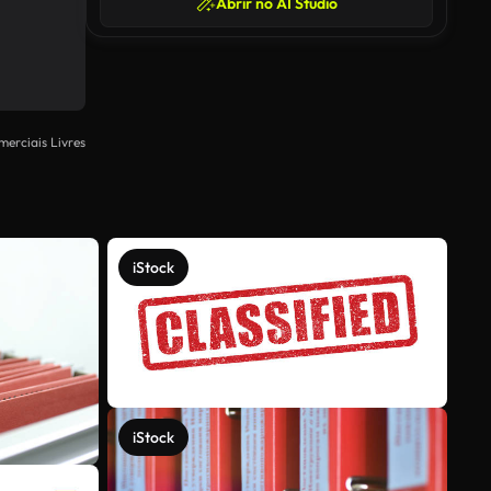
Abrir no AI Studio
merciais Livres
iStock
iStock