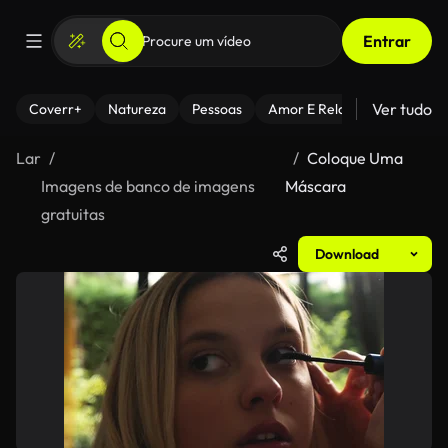
Entrar
Ver tudo
Coverr+
Natureza
Pessoas
Amor E Relacionamentos
Lar
Coloque Uma
Imagens de banco de imagens
Máscara
gratuitas
Download