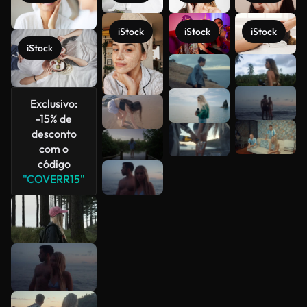
iStock
iStock
iStock
iStock
Veja mais
Exclusivo:
-15% de
desconto
com o
código
"COVERR15"