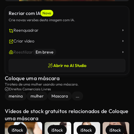
Recriar com IA
Novo
Crie novas versões desta imagem com IA.
Reenquadrar
Criar vídeo
Reestilizar
Em breve
Abrir no AI Studio
Coloque uma máscara
Tiroteio de uma mulher usando uma máscara.
Direitos Comerciais Livres
menina
mulher
Mascara
...
Vídeos de stock gratuitos relacionados de Coloque
uma máscara
iStock
iStock
iStock
iStock