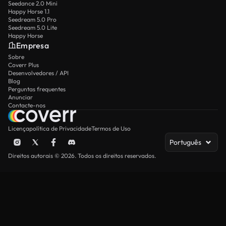
Seedance 2.0 Mini
Happy Horse 1.1
Seedream 5.0 Pro
Seedream 5.0 Lite
Happy Horse
Empresa
Sobre
Coverr Plus
Desenvolvedores / API
Blog
Perguntas frequentes
Anunciar
Contacte-nos
Licença
política de Privacidade
Termos de Uso
Português
Direitos autorais © 2026. Todos os direitos reservados.