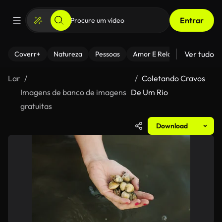
Entrar
Ver tudo
Coverr+
Natureza
Pessoas
Amor E Relacionamentos
Lar
Coletando Cravos
Imagens de banco de imagens
De Um Rio
gratuitas
Download