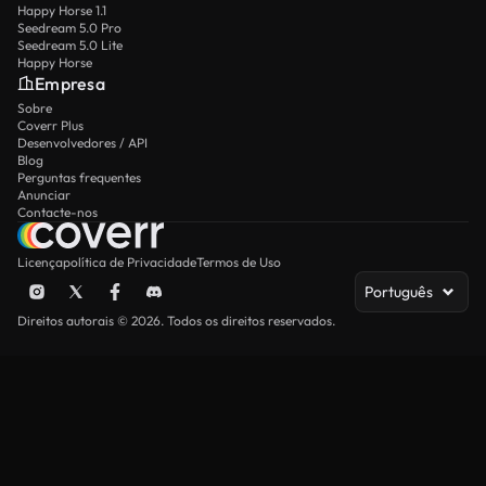
Happy Horse 1.1
Seedream 5.0 Pro
Seedream 5.0 Lite
Happy Horse
Empresa
Sobre
Coverr Plus
Desenvolvedores / API
Blog
Perguntas frequentes
Anunciar
Contacte-nos
Licença
política de Privacidade
Termos de Uso
Português
Direitos autorais © 2026. Todos os direitos reservados.