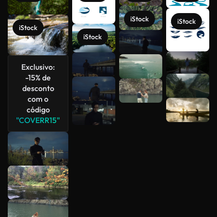
iStock
iStock
iStock
iStock
Exclusivo:
Veja mais
-15% de
desconto
com o
código
"COVERR15"