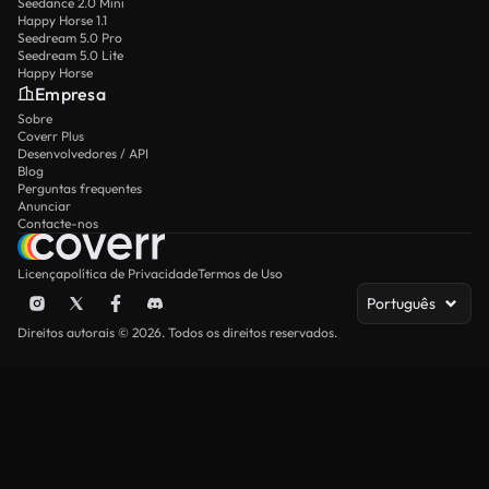
Seedance 2.0 Mini
Happy Horse 1.1
Seedream 5.0 Pro
Seedream 5.0 Lite
Happy Horse
Empresa
Sobre
Coverr Plus
Desenvolvedores / API
Blog
Perguntas frequentes
Anunciar
Contacte-nos
Licença
política de Privacidade
Termos de Uso
Português
Direitos autorais © 2026. Todos os direitos reservados.