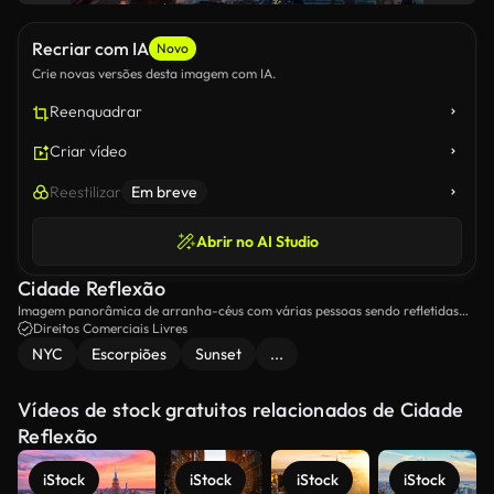
Recriar com IA
Novo
Crie novas versões desta imagem com IA.
Reenquadrar
Criar vídeo
Reestilizar
Em breve
Abrir no AI Studio
Cidade Reflexão
Imagem panorâmica de arranha-céus com várias pessoas sendo refletidas
pelas janelas de vidro.
Direitos Comerciais Livres
NYC
Escorpiões
Sunset
...
Vídeos de stock gratuitos relacionados de Cidade
Reflexão
iStock
iStock
iStock
iStock