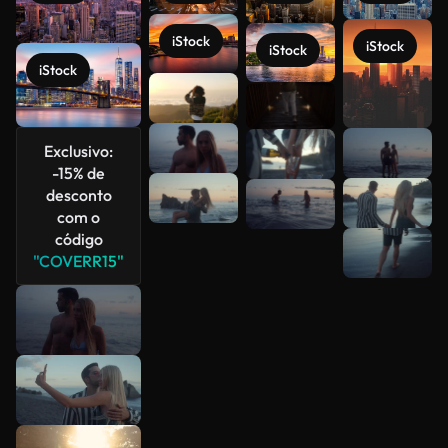
iStock
iStock
iStock
iStock
Exclusivo:
-15% de
Veja mais
desconto
com o
código
"COVERR15"