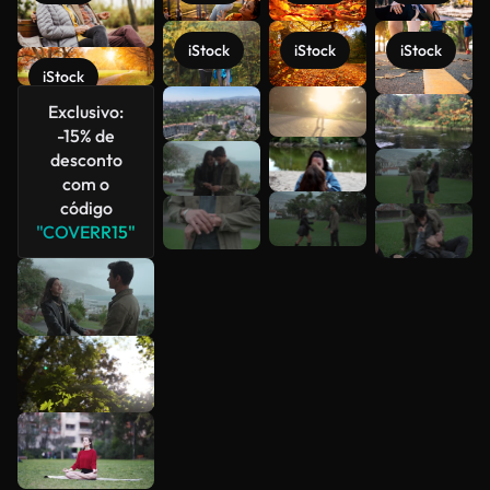
iStock
iStock
iStock
iStock
Exclusivo:
Veja mais
-15% de
desconto
com o
código
"COVERR15"