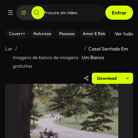
Entrar
Ver tudo
Coverr+
Natureza
Pessoas
Amor E Relacionamentos
Lar
Casal Sentado Em
Imagens de banco de imagens
Um Banco
gratuitas
Download