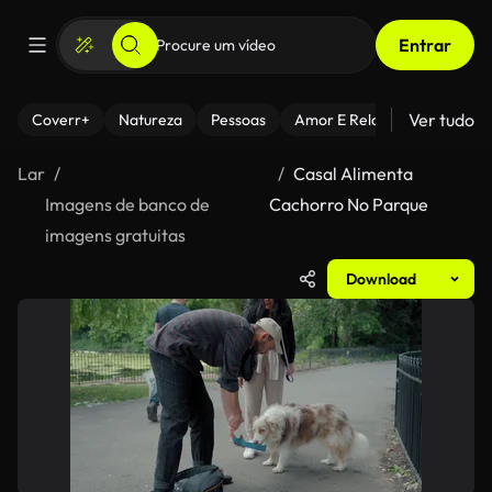
Entrar
Ver tudo
Coverr+
Natureza
Pessoas
Amor E Relacionamentos
Lar
Casal Alimenta
Imagens de banco de
Cachorro No Parque
imagens gratuitas
Download