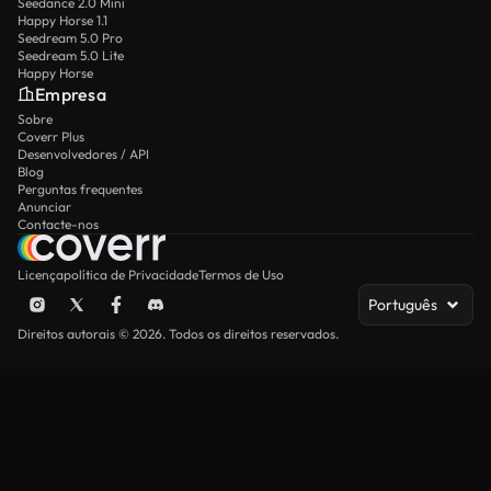
Seedance 2.0 Mini
Happy Horse 1.1
Seedream 5.0 Pro
Seedream 5.0 Lite
Happy Horse
Empresa
Sobre
Coverr Plus
Desenvolvedores / API
Blog
Perguntas frequentes
Anunciar
Contacte-nos
Licença
política de Privacidade
Termos de Uso
Português
Direitos autorais © 2026. Todos os direitos reservados.