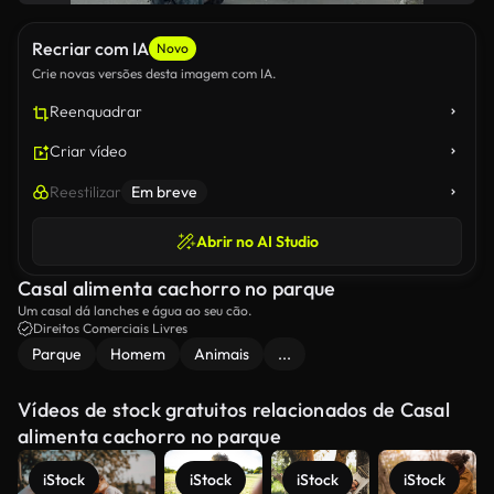
Recriar com IA
Novo
Crie novas versões desta imagem com IA.
Reenquadrar
Criar vídeo
Reestilizar
Em breve
Abrir no AI Studio
Casal alimenta cachorro no parque
Um casal dá lanches e água ao seu cão.
Direitos Comerciais Livres
Parque
Homem
Animais
...
Vídeos de stock gratuitos relacionados de Casal
alimenta cachorro no parque
iStock
iStock
iStock
iStock