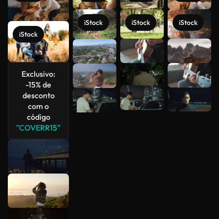
iStock
iStock
iStock
iStock
Veja mais
Exclusivo:
-15% de
desconto
com o
código
"COVERR15"