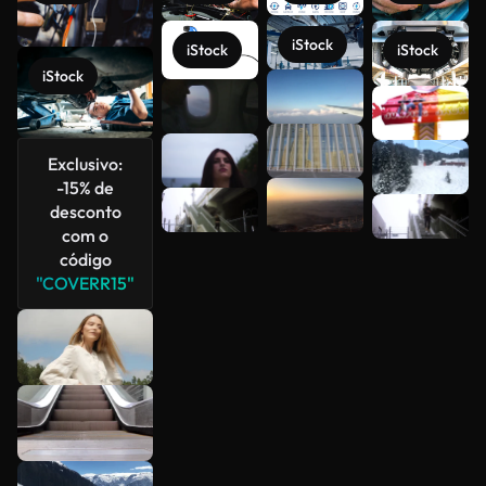
iStock
iStock
iStock
iStock
Veja mais
Exclusivo:
-15% de
desconto
com o
código
"COVERR15"