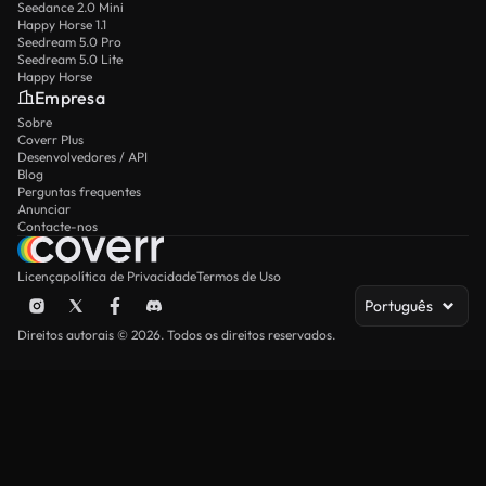
Seedance 2.0 Mini
Happy Horse 1.1
Seedream 5.0 Pro
Seedream 5.0 Lite
Happy Horse
Empresa
Sobre
Coverr Plus
Desenvolvedores / API
Blog
Perguntas frequentes
Anunciar
Contacte-nos
Licença
política de Privacidade
Termos de Uso
Português
Direitos autorais © 2026. Todos os direitos reservados.