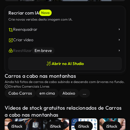
Recriar com IA
Novo
Crie novas versões desta imagem com IA.
Reenquadrar
Criar vídeo
Reestilizar
Em breve
Abrir no AI Studio
Carros a cabo nas montanhas
Ainda há fotos de carros de cabo subindo e descendo com árvores no fundo.
Direitos Comerciais Livres
Cabo Carros
em cima
Abaixo
...
Vídeos de stock gratuitos relacionados de Carros
a cabo nas montanhas
iStock
iStock
iStock
iStock