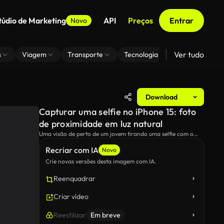
túdio de Marketing
API
Preços
Entrar
Novo
Ver tudo
s
Viagem
Transporte
Tecnologia
Zoom De Fundo
Download
Capturar uma selfie no iPhone 15: foto
de proximidade em luz natural
Uma visão de perto de um jovem tirando uma selfie com o
mais recente iPhone 15, destacando a câmera de alta
Recriar com IA
resolução do dispositivo e o design elegante.
Novo
Crie novas versões desta imagem com IA.
Reenquadrar
Criar vídeo
Reestilizar
Em breve