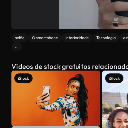
selfie
O smartphone
interioridade
Tecnologia
es
...
Vídeos de stock gratuitos relacionad
iStock
iStock