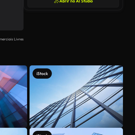
Abrir no AI Studio
merciais Livres
iStock