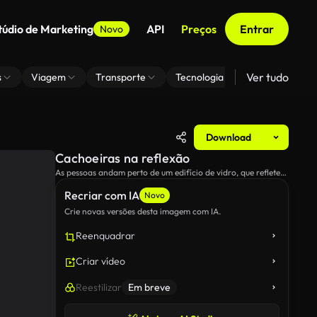
túdio de Marketing
API
Preços
Entrar
Novo
Ver tudo
s
Viagem
Transporte
Tecnologia
Zoom De Fundo
Download
Cachoeiras na reflexão
As pessoas andam perto de um edifício de vidro, que reflete
uma vista de arranha-céus.
Recriar com IA
Novo
Crie novas versões desta imagem com IA.
Reenquadrar
Criar vídeo
Reestilizar
Em breve