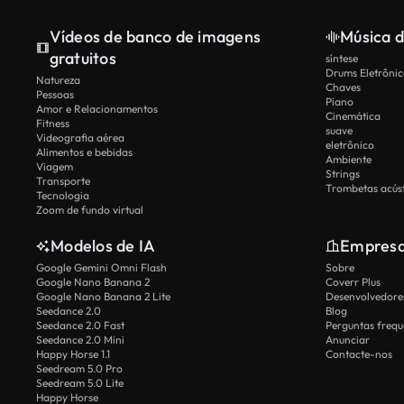
Vídeos de banco de imagens
Música d
gratuitos
síntese
Drums Eletrônic
Natureza
Chaves
Pessoas
Piano
Amor e Relacionamentos
Cinemática
Fitness
suave
Videografia aérea
eletrônico
Alimentos e bebidas
Ambiente
Viagem
Strings
Transporte
Trombetas acúst
Tecnologia
Zoom de fundo virtual
Modelos de IA
Empres
Google Gemini Omni Flash
Sobre
Google Nano Banana 2
Coverr Plus
Google Nano Banana 2 Lite
Desenvolvedores
Seedance 2.0
Blog
Seedance 2.0 Fast
Perguntas frequ
Seedance 2.0 Mini
Anunciar
Happy Horse 1.1
Contacte-nos
Seedream 5.0 Pro
Seedream 5.0 Lite
Happy Horse