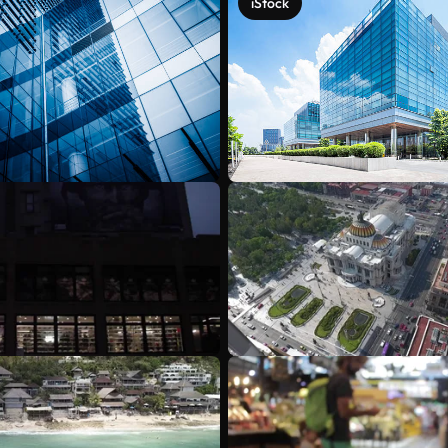
iStock