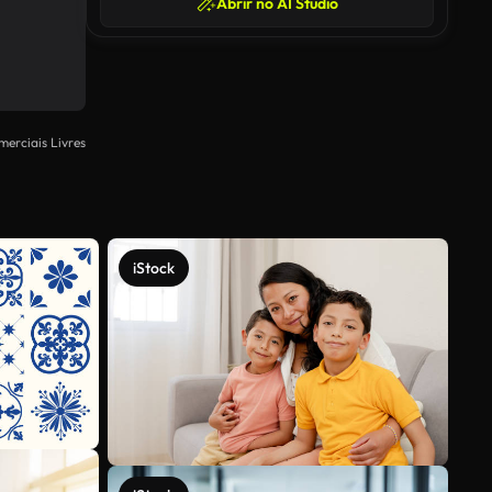
Abrir no AI Studio
merciais Livres
iStock