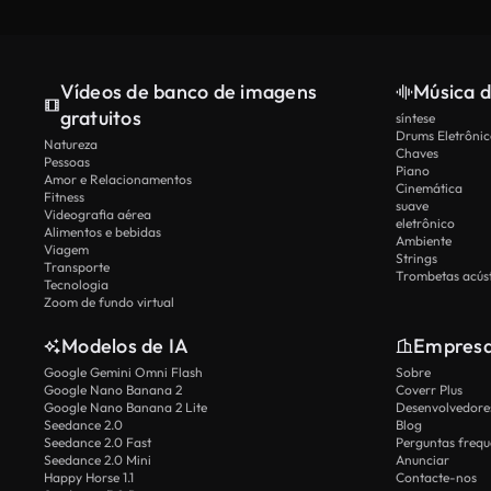
Vídeos de banco de imagens
Música d
gratuitos
síntese
Drums Eletrônic
Natureza
Chaves
Pessoas
Piano
Amor e Relacionamentos
Cinemática
Fitness
suave
Videografia aérea
eletrônico
Alimentos e bebidas
Ambiente
Viagem
Strings
Transporte
Trombetas acúst
Tecnologia
Zoom de fundo virtual
Modelos de IA
Empres
Google Gemini Omni Flash
Sobre
Google Nano Banana 2
Coverr Plus
Google Nano Banana 2 Lite
Desenvolvedores
Seedance 2.0
Blog
Seedance 2.0 Fast
Perguntas frequ
Seedance 2.0 Mini
Anunciar
Happy Horse 1.1
Contacte-nos