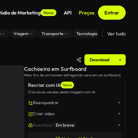
túdio de Marketing
API
Preços
Entrar
Novo
Ver tudo
s
Viagem
Transporte
Tecnologia
Zoom De Fundo
Download
Cachoeira em Surfboard
Meio tiro de um homem esfregando cera em um surfboard.
Recriar com IA
Novo
Crie novas versões desta imagem com IA.
Reenquadrar
Criar vídeo
Reestilizar
Em breve