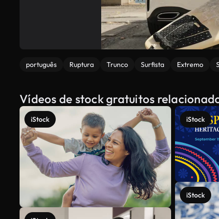
português
Ruptura
Trunco
Surfista
Extremo
Vídeos de stock gratuitos relaciona
iStock
iStock
iStock