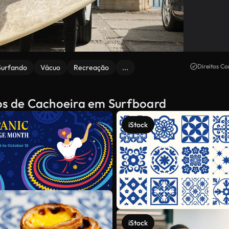
Direitos Co
Surfando
Vácuo
Recreação
...
dos de Cachoeira em Surfboard
iStock
iStock