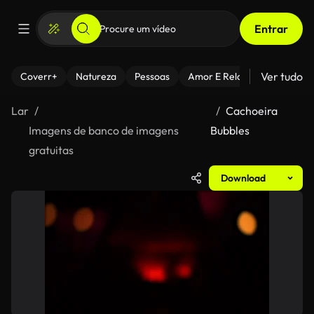
Entrar
Ver tudo
Coverr+
Natureza
Pessoas
Amor E Relacionamentos
Lar
Cachoeira
Imagens de banco de imagens
Bubbles
gratuitas
Download