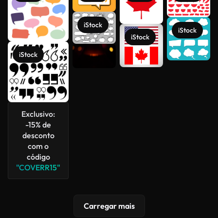
iStock
iStock
iStock
iStock
Veja mais
Exclusivo:
-15% de
desconto
com o
código
"COVERR15"
Carregar mais