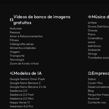
Vídeos de banco de imagens
Música d
gratuitos
síntese
Drums Eletrônic
Natureza
Chaves
Pessoas
Piano
Amor e Relacionamentos
Cinemática
Fitness
suave
Videografia aérea
eletrônico
Alimentos e bebidas
Ambiente
Viagem
Strings
Transporte
Trombetas acúst
Tecnologia
Zoom de fundo virtual
Modelos de IA
Empres
Google Gemini Omni Flash
Sobre
Google Nano Banana 2
Coverr Plus
Google Nano Banana 2 Lite
Desenvolvedores
Seedance 2.0
Blog
Seedance 2.0 Fast
Perguntas frequ
Seedance 2.0 Mini
Anunciar
Happy Horse 1.1
Contacte-nos
Seedream 5.0 Pro