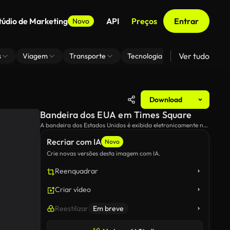
túdio de Marketing
API
Preços
Entrar
Novo
Ver tudo
s
Viagem
Transporte
Tecnologia
Zoom De Fundo
Download
Bandeira dos EUA em Times Square
A bandeira dos Estados Unidos é exibida eletronicamente na
Times Square.
Recriar com IA
Novo
Crie novas versões desta imagem com IA.
Reenquadrar
Criar vídeo
Reestilizar
Em breve