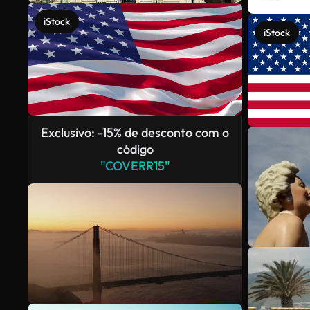
iStock
iStock
Exclusivo: -15% de desconto com o
código
"COVERR15"