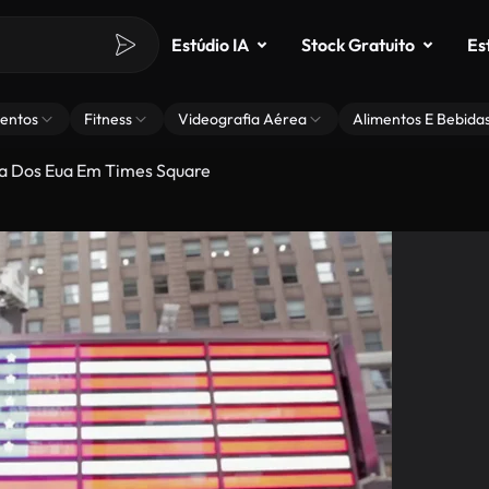
Estúdio IA
Stock Gratuito
Es
entos
Fitness
Videografia Aérea
Alimentos E Bebida
a Dos Eua Em Times Square